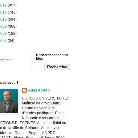
2012
(957)
2011
(743)
2010
(594)
2009
(368)
2008
(182)
2007
(34)
Rechercher dans ce
blog
log Counter
êtes-vous ?
Alain Alpern
CURSUS UNIVERSITAIRE:
Maîtrise de droit public;
Centre universitaire
d'études politiques; École
Nationale d'assurances;
CTIONS ELECTIVES: Ancien adjoint au
e de la ville de Béthune; Ancien vice-
ident du Conseil Régional NPDC
ITANT d'Hénin-Beaumont depuis 2006