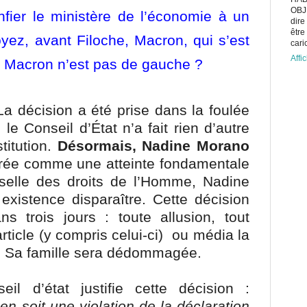
OBJE
fier le ministère de l’économie à un
dire
être
ez, avant Filoche, Macron, qui s’est
caric
Affi
 ? Macron n’est pas de gauche ?
La décision a été prise dans la foulée
: le Conseil d’État n’a fait rien d’autre
titution.
Désormais, Nadine Morano
rée comme une atteinte fondamentale
rselle des droits de l’Homme, Nadine
 existence
disparaître
. Cette décision
s trois jours : toute allusion, tout
article (y compris celui-ci) ou média la
t. Sa famille sera dédommagée.
il d’état justifie cette décision :
 soit une violation de la déclaration