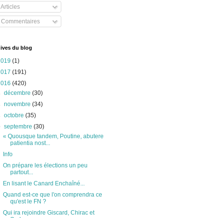
Articles
Commentaires
ives du blog
2019
(1)
2017
(191)
2016
(420)
►
décembre
(30)
►
novembre
(34)
►
octobre
(35)
▼
septembre
(30)
« Quousque tandem, Poutine, abutere
patientia nost...
Info
On prépare les élections un peu
partout...
En lisant le Canard Enchaîné...
Quand est-ce que l'on comprendra ce
qu'est le FN ?
Qui ira rejoindre Giscard, Chirac et