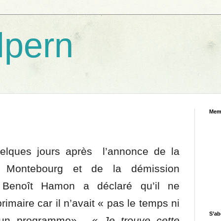
lpern
Mem
lques jours après l’annonce de la
d Montebourg et de la démission
Benoît Hamon a déclaré qu’il ne
primaire car il n’avait « pas le temps ni
S’ab
à un programme».
« Je trouve cette