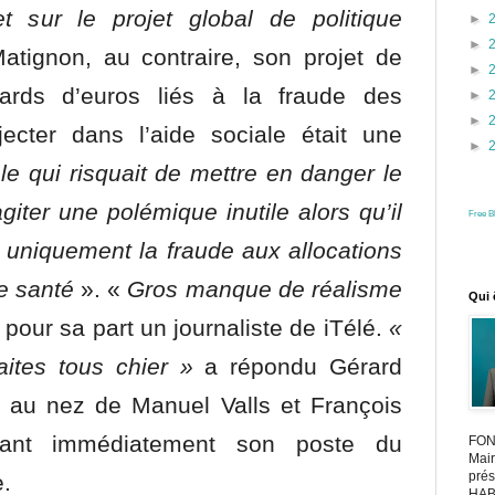
 sur le projet global de politique
►
►
atignon, au contraire, son projet de
►
iards d’euros liés à la fraude des
►
►
jecter dans l’aide sociale était une
►
 qui risquait de mettre en danger le
giter une polémique inutile alors qu’il
Free B
r uniquement la fraude aux allocations
de santé
». «
Gros manque de réalisme
Qui 
our sa part un journaliste de iTélé.
«
ites tous chier »
a répondu Gérard
t au nez de Manuel Valls et François
tant immédiatement son poste du
FON
Mair
prés
e.
HAB