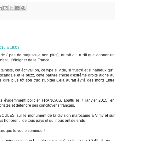
016 à 19:03
ic ( pas de majuscule non plus), aurait dit, a dit que donner un
'est... l'éloigner de la France!
tainiste, cet écrivaillon, ce type si vide, si frustré et si haineux qu'il
 scandale et le buzz, cette pauvre chose d'extrême droite aigrie au
le dire plus tôt son truc stupide! Cela aurait évité des morts!Entre
videmment),policier FRANCAIS, abattu le 7 janvier 2015, en
roristes et défendre ses concitoyens français.
ULES, sur le monument de la division marocaine à Vimy et sur
ous honorent , de tous pays et qui nous ont défendu.
ançais que le veule zemmour!
s, minuscule il est, a été et restera), celui-là en 39-45, il aurait