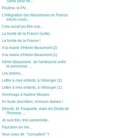
Sarko pour un...
Poutine, le FN...
L'intégration des Musulmans en France
est en cours...
Cela aurait pu être vrai...
La honte de la France (suite)
La honte de la France !
A la mairie d'Hénin-Beaumont (2)
A la mairie d'Hénin-Beaumont (1)
Hénin-Beaumont : de l'ambiance entre
le personnel ...
Les larbins...
Lettre à mes enfants, à l'étranger (2)
Lettre à mes enfants, à l'étranger (1).
Hommage à Nadine Morano
En toute discrétion, m'sieurs dames !
Désolé, M. Fasquelle, mais les Droits de
l'Homme, ...
Je suis très, très pessimiste...
Faut bien en rire...
Vous avez dit : "corruption" ?