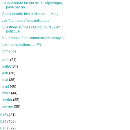
Ce que tolère un élu de la République,
payé par no...
Commentaire très pertinent de Mary
Les "génitoires" des politiques
Questions sur des cas douloureux en
politique...
Ma réponse à un commentaire anonyme
Les manipulations du FN
Immonde !
►
août
(21)
►
juillet
(34)
►
juin
(36)
►
mai
(36)
►
avril
(46)
►
mars
(44)
►
février
(35)
►
janvier
(39)
2015
(431)
2014
(459)
2013
(572)