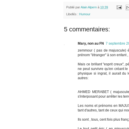
Publié par
Alain Alpern
à
10:39
Libellés :
Humour
5 commentaires:
Mary, non au FN
7 septembre 2
zemmour ( pas de majuscule) ér
prénom "étranger" à son enfant , c
Mais ce brillant "esprit creux", pé
ne peut survivre qu'en créant le
physique si ingrat, il aurait du 
autres:
AHMED MERABET ( majuscules é
s'interposant pour arrêter les ter
Les noms et prénoms en MAJUSC
tant d'autres, tant de ceux qui n
Ils sont , tous, cent fois plus fr
Le tout petit éric ( en minuscule