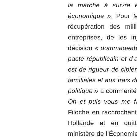
la marche à suivre et
économique »
. Pour M
récupération des mill
entreprises, de les in
décision
« dommageable
pacte républicain et d’a
est de rigueur de cible
familiales et aux frais 
politique »
a commenté p
Oh et puis vous me fa
Filoche en raccrochan
Hollande et en quit
ministère de l’Économi